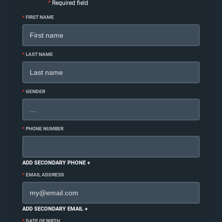
*
Required field
*
FIRST NAME
*
LAST NAME
*
GENDER
*
PHONE NUMBER
ADD SECONDARY PHONE +
*
EMAIL ADDRESS
ADD SECONDARY EMAIL +
*
DATE OF BIRTH