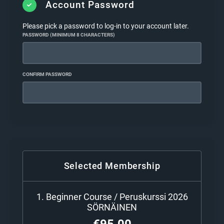
ovesta sisään, lue sääntömme ja sopimusehdot
Account Password
huolellisesti.
Please pick a password to log-in to your account later.
Salin säännöt
PASSWORD (MINIMUM 8 CHARACTERS)
Sopimusehdot
CONFIRM PASSWORD
Maksut
Huolehdi, että olet maksanut kurssin etukäteen.
Maksutavat:
Maksukortti
:
Ensisijainen maksutapa on
maksukortin päivitys jäsentilillesi.
Liikuntasetelit:
Jos haluat maksaa
Selected Membership
liikuntaseteleillä,
ohjeet löytyvät tästä
Tilisiirto:
Summa: 95€
1. Beginner Course / Peruskurssi 2026
Vastaanottaja: Art Of Ground Games Oy.
SÖRNÄINEN
Tilinumero: FI83 4730 0010 5056 17