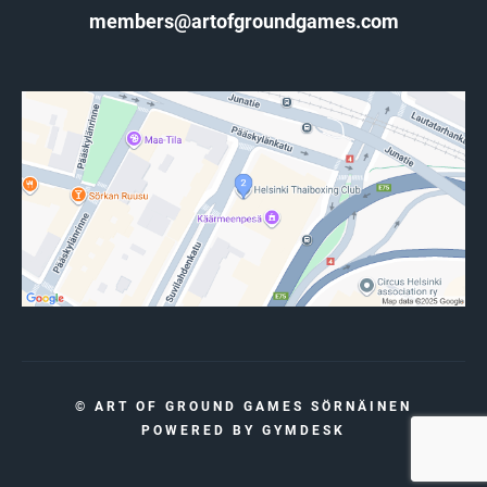
Instagram: @artofgroundgames
members@artofgroundgames.com
Facebook: @artofgroundgames
YouTube: @artofgroundgames
BEFORE THE FIRST CLASS (READ
CAREFULLY)
Before you enter our academy for the first time,
please read our rules and terms and conditions
carefully.
Academy Rules
Terms and Conditions
PAYMENTS
© ART OF GROUND GAMES SÖRNÄINEN
POWERED BY
GYMDESK
Make sure you've paid for your course before