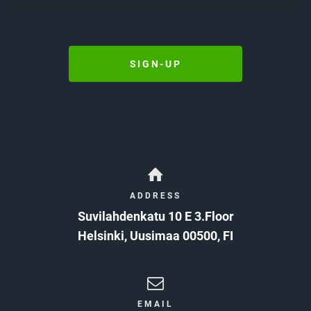
FIRST SESSION
Feel free to wear shorts and a T-shirt. As you
progress, you might consider purchasing No-Gi
SIGN-UP
gear, such as a
rash guard, fighting shorts, and a
Jiu-Jitsu Gi/Kimono.
However, shorts and a T-
shirt are perfectly acceptable for the beginner
course. Please remember to bring a
water
bottle, a towel, and a change of clothes
if you
plan to shower after class.
For toilet use, bring your sandals or flip-flops
ADDRESS
with you!
Suvilahdenkatu 10 E 3.Floor
HERE YOU CAN FIND US
Helsinki
,
Uusimaa
00500
,
FI
FOLLOW US ON SOCIAL MEDIA
EMAIL