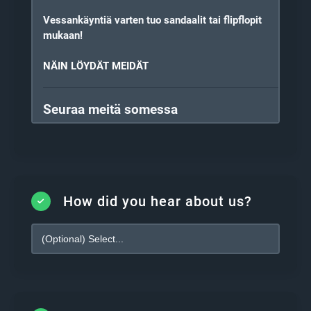
Vessankäyntiä varten tuo sandaalit tai flipflopit
mukaan!
NÄIN LÖYDÄT MEIDÄT
Seuraa meitä somessa
Instagram: @artofgroundgames
Facebook: @artofgroundgames
YouTube: @artofgroundgames
How did you hear about us?
Ohjeet valmistautumiseen (LUE
HUOLELLA)
Ennen kuin astut ensimmäistä kertaa salimme