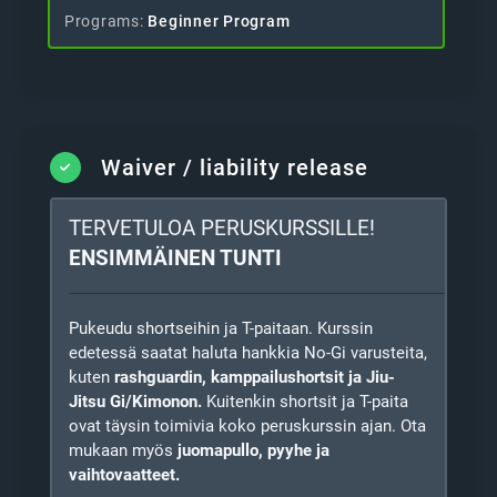
Programs
Beginner Program
Waiver / liability release
TERVETULOA
PERUSKURSSILLE
!
ENSIMMÄINEN TUNTI
Pukeudu shortseihin ja T-paitaan. Kurssin
edetessä saatat haluta hankkia No-Gi varusteita,
kuten
rashguardin, kamppailushortsit ja Jiu-
Jitsu Gi/Kimonon.
Kuitenkin shortsit ja T-paita
ovat täysin toimivia koko peruskurssin ajan. Ota
mukaan myös
juomapullo, pyyhe ja
vaihtovaatteet.